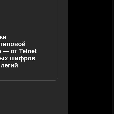
ки
 типовой
 — от Telnet
бых шифров
илегий