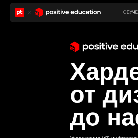
ОБУЧЕ
Харде
от ди
до на