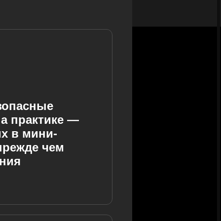
зопасные
а практике —
х в мини-
прежде чем
ения