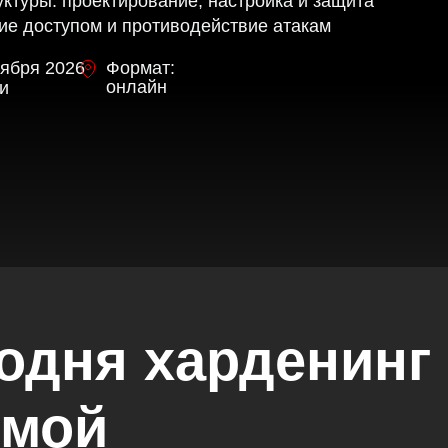
ктуры: проектирование, настройка и защита
ие доступом и противодействие атакам
оября 2026
Формат:
онлайн
и
одня харденинг
рмой