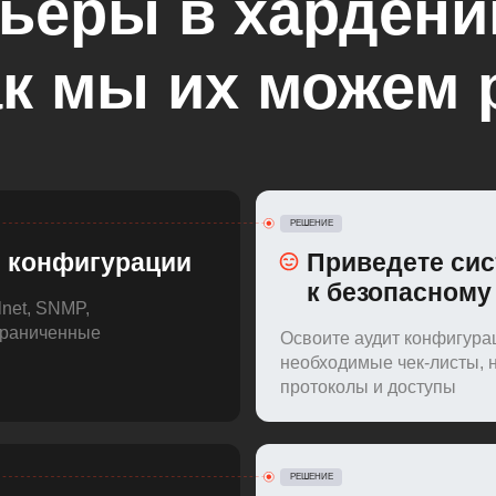
ьеры в хардени
ак мы их можем
РЕШЕНИЕ
 конфигурации
Приведете си
к безопасному
lnet, SNMP,
граниченные
Освоите аудит конфигура
необходимые чек-листы, 
протоколы и доступы
РЕШЕНИЕ