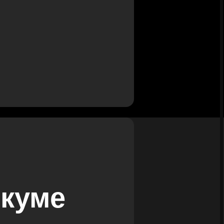
икуме