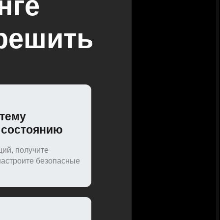
нге
 решить
стему
 состоянию
ций, получите
настроите безопасные