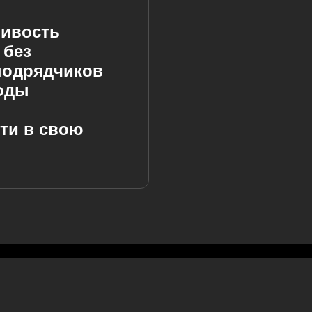
чивость
 без
подрядчиков
ходы
ти в свою