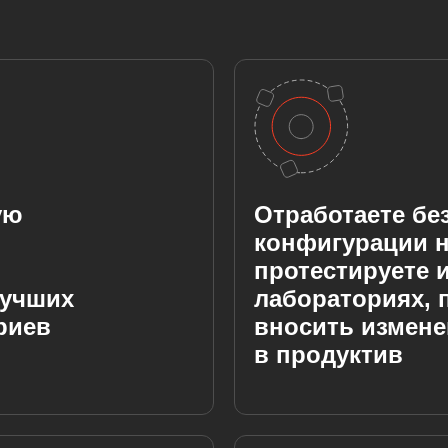
ую
Отработаете бе
конфигурации н
протестируете и
лучших
лабораториях, 
риев
вносить измен
в продуктив