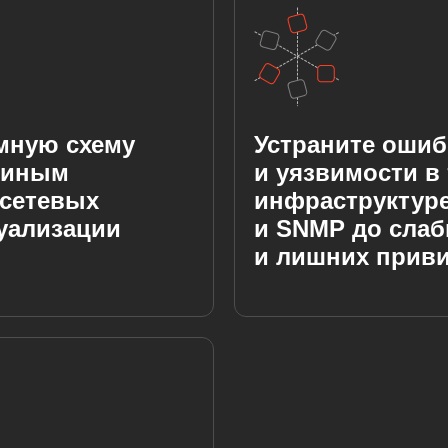
мную схему
Устраните ошиб
диным
и уязвимости в
 сетевых
инфраструктуре
уализации
и SNMP до сла
и лишних прив