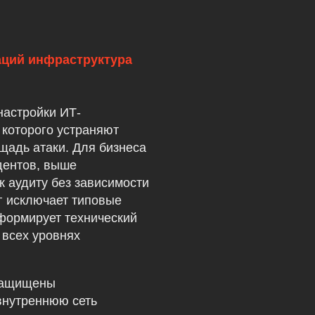
аций инфраструктура
настройки ИТ-
 которого устраняют
щадь атаки. Для бизнеса
дентов, выше
 к аудиту без зависимости
г исключает типовые
формирует технический
всех уровнях
защищены
внутреннюю сеть