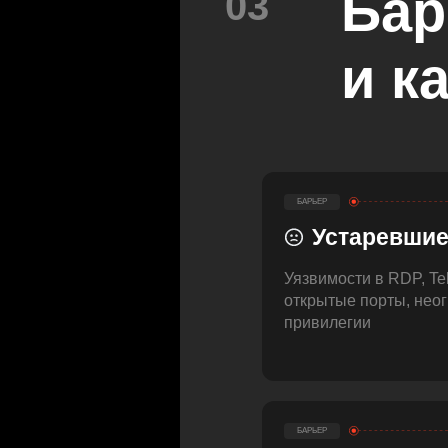
Бар
03
и к
БАРЬЕР
Устаревшие
Уязвимости в RDP, Te
открытые порты, нео
привилегии
БАРЬЕР