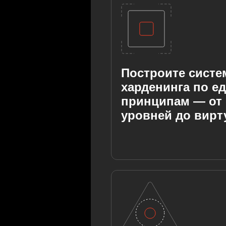
Построите систе
харденинга по е
принципам — от
уровней до вирт