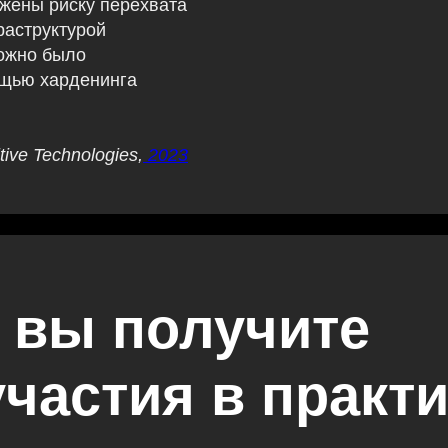
жены риску перехвата
раструктурой
ожно было
ощью харденинга
ive Technologies,
2023
 вы получите
участия в практ