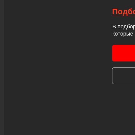
Подбо
В подбо
которые 