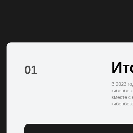
Ит
01
В 2023 г
кибербез
вместе с 
кибербезо