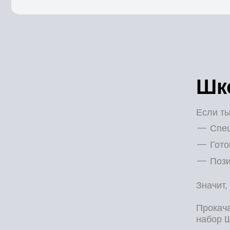
Шк
Если ты
Спец
Гото
Пози
Значит,
Прокача
набор 