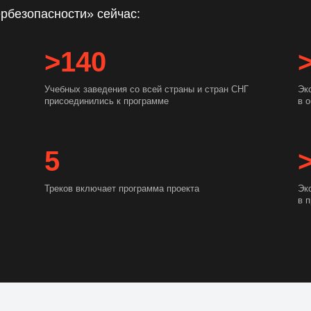
рбезопасности» сейчас:
>140
Учебных заведения со всей страны и стран СНГ
Эк
присоединились к программе
в 
5
Треков включает программа проекта
Эк
в 