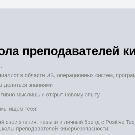
ола преподавателей к
:
иалист в области ИБ, операционных систем, програ
в делиться знаниями
тивно мыслишь и открыт новому опыту
 мы ищем тебя!
й свои знания, навыки и личный бренд с Positive Te
Школы преподавателей кибербезопасности: