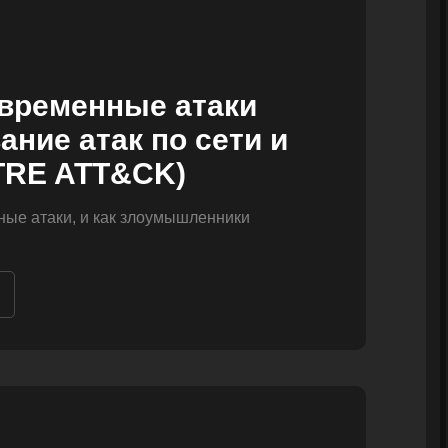
временные атаки
ание атак по сети и
TRE ATT&CK)
ные атаки, и как злоумышленники