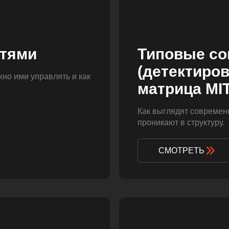
стями
Типовые со
(детектиров
жно ими управлять и как
матрица MI
Как выглядят современ
проникают в структуру.
СМОТРЕТЬ