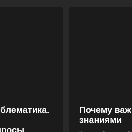
блематика.
Почему важ
знаниями
просы