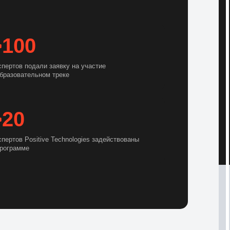
>100
спертов подали заявку на участие
образовательном треке
>20
спертов Positive Technologies задействованы
программе