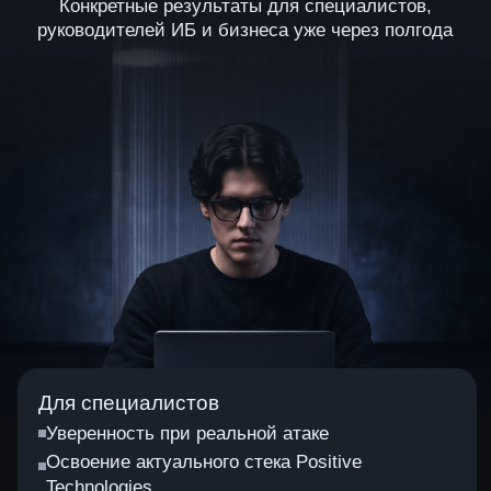
Снижение рисков реализации недопустимого
для организации события, которое может
привести к огромным финансовым потерям,
вплоть до полной остановки деятельности
Узнайте обо всех
возможностях
программы Positive
Education × Standoff
365
Заполните форму, и мы подберем
условия программы с учетом ваших
запросов