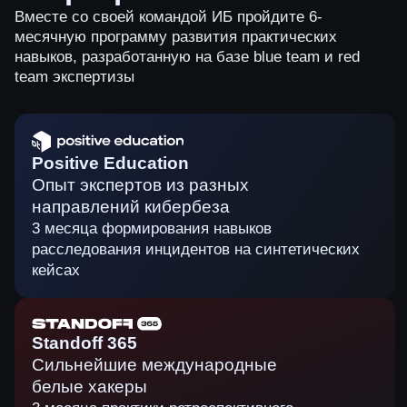
Positive Education
Опыт экспертов из разных
направлений кибербеза
3 месяца формирования навыков
расследования инцидентов на синтетических
кейсах
Standoff 365
Сильнейшие международные
белые хакеры
3 месяца практики ретроспективного
расследования реальных атак с кибербитв
Standoff
Это точно для
вас, если: