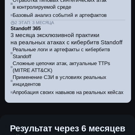
Для специалистов
Уверенность при реальной атаке
Освоение актуального стека Positive
Technologies
Готовность к повышению грейда
Устойчивые навыки работы с инцидентами
Для CISO
Команда готова к расследованию реальных
инцидентов
Рост экспертизы без дополнительного найма
Объективная оценка уровня специалистов
Эффективное использование существующих
СЗИ
Для топ-менеджмента