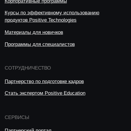
ОГРН 1077761087117
ИНН 7718668887
БАНК ГПБ (АО), Г.МОСКВА
Р/С 40702810300000092188
К/С 30101810200000000823