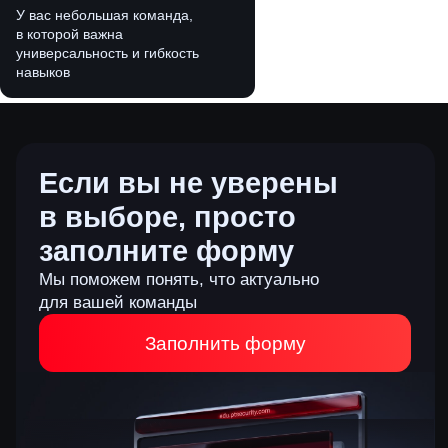
У вас небольшая команда,
в которой важна
универсальность и гибкость
навыков
Что входит в программу
1 ЭТАП: 3 МЕСЯЦА
PT EdTechLab
3 месяца системной подготовки
на синтетических кейсах
Знакомство со стеком СЗИ Positive
Technologies
Методология расследования киберинцидентов
Отработка типовых синтетических атак
в контролируемой среде
Базовый анализ событий и артефактов
2 ЭТАП: 3 МЕСЯЦА
Standoff 365
3 месяца эксклюзивной практики
на реальных атаках с кибербитв Standoff