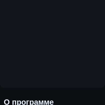
О программе
Вместе со своей командой ИБ пройдите 6-
месячную программу развития практических
навыков, разработанную на базе blue team и red
team экспертизы