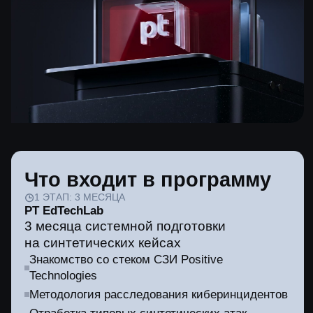
Реальные логи и артефакты с кибербитв
Standoff
Сложные цепочки атак, актуальные TTPs
(MITRE ATT&CK)
Применение СЗИ в условиях реальных
инцидентов
Апробация своих навыков на реальных кейсах
Результат через 6 месяцев
Конкретные результаты для специалистов,
руководителей ИБ и бизнеса уже через полгода