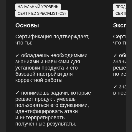
НАЧАЛЬНЫЙ УРОВЕНЬ
ПРОДВИ
CERTIFIED SPECIALIST (CS)
CERTIFIE
Основы
Экспе
Сертификация подтверждает,
Сертиф
что ты:
что ты:
✓ обладаешь необходимыми
✓ обла
знаниями и навыками для
знания
установки продукта и его
решени
базовой настройки для
по исп
корректной работы
✓ знаеш
✓ понимаешь задачи, которые
в нест
решает продукт, умеешь
пользоваться его функциями,
идентифицировать атаки
и интерпретировать
полученные результаты.